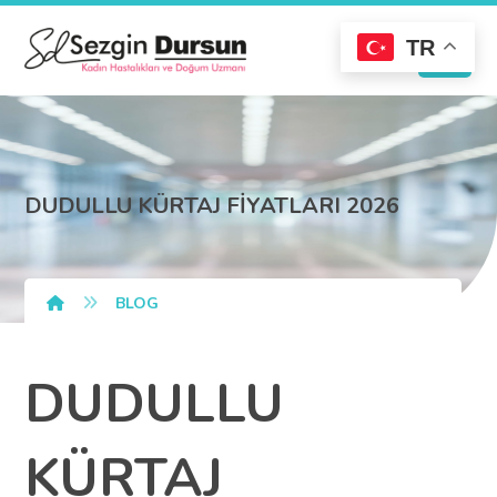
TR
DUDULLU KÜRTAJ FİYATLARI 2026
BLOG
DUDULLU
KÜRTAJ