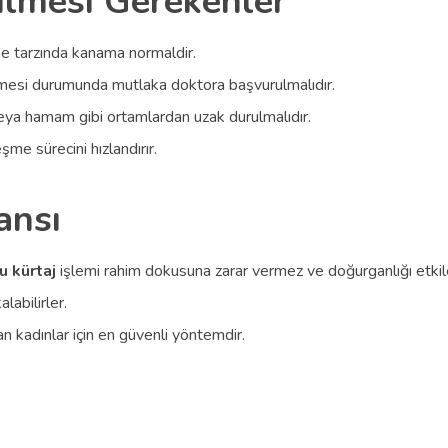
ilmesi Gerekenler
me tarzında kanama normaldir.
lmesi durumunda mutlaka doktora başvurulmalıdır.
 veya hamam gibi ortamlardan uzak durulmalıdır.
şme sürecini hızlandırır.
ansı
 kürtaj
işlemi rahim dokusuna zarar vermez ve doğurganlığı etki
labilirler.
n kadınlar için en güvenli yöntemdir.