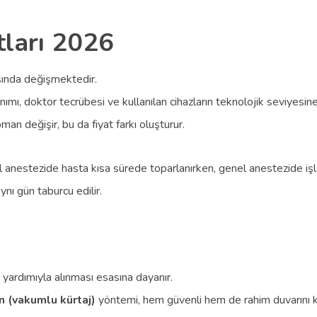
tları 2026
asında değişmektedir.
nanımı, doktor tecrübesi ve kullanılan cihazların teknolojik seviyesine 
man değişir, bu da fiyat farkı oluşturur.
kal anestezide hasta kısa sürede toparlanırken, genel anestezide i
nı gün taburcu edilir.
ı yardımıyla alınması esasına dayanır.
 (vakumlu kürtaj)
yöntemi, hem güvenli hem de rahim duvarını ko