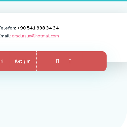
Telefon
: +90 541 998 34 34
Email
: drsdursun@hotmail.com
ri
İletişim