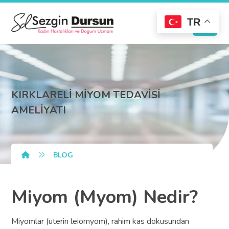
TR
KIRKLARELİ MİYOM TEDAVİSİ
AMELİYATI
BLOG
Miyom (Myom) Nedir?
Miyomlar (uterin leiomyom), rahim kas dokusundan