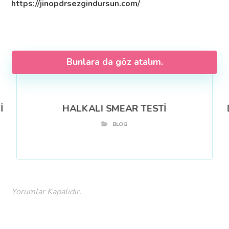
https://jinopdrsezgindursun.com/
Bunlara da göz atalım.
İ
HALKALI SMEAR TESTİ
BLOG
Yorumlar Kapalıdır.