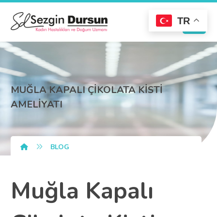
TR
MUĞLA KAPALI ÇİKOLATA KİSTİ
AMELİYATI
BLOG
Muğla Kapalı