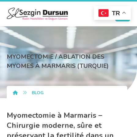
TR
MYOMECTOMIE / ABLATION DES
MYOMES À MARMARIS (TURQUIE)
BLOG
Myomectomie à Marmaris –
Chirurgie moderne, sûre et
préservant la fertilité dans un