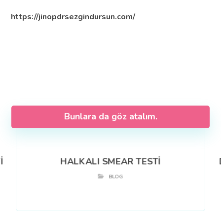
https://jinopdrsezgindursun.com/
Bunlara da göz atalım.
İ
HALKALI SMEAR TESTİ
BLOG