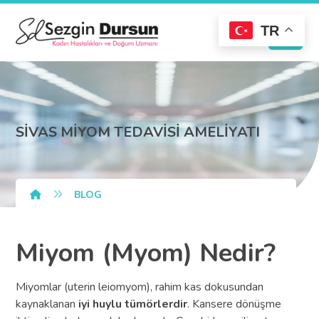
TR
SİVAS MİYOM TEDAVİSİ AMELİYATI
BLOG
Miyom (Myom) Nedir?
Miyomlar (uterin leiomyom), rahim kas dokusundan
kaynaklanan
iyi huylu tümörlerdir
. Kansere dönüşme