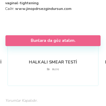
vaginal-tightening
Сайт:
www.jinopdrsezgindursun.com
Bunlara da göz atalım.
İ
HALKALI SMEAR TESTİ
BLOG
Yorumlar Kapalıdır.