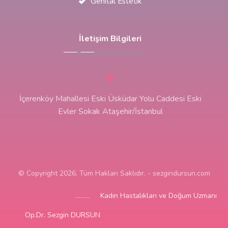
Genital Estetik
İletişim Bilgileri
İçerenköy Mahallesi Eski Üsküdar Yolu Caddesi Eski
Evler Sokak Ataşehir/İstanbul
© Copyright 2026. Tüm Hakları Saklıdır. - sezgindursun.com
Kadın Hastalıkları ve Doğum Uzmanı
Op.Dr. Sezgin DURSUN