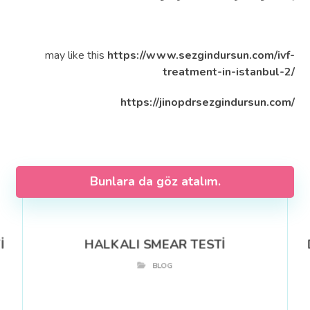
may like this
https://www.sezgindursun.com/ivf-
treatment-in-istanbul-2/
https://jinopdrsezgindursun.com/
Bunlara da göz atalım.
İ
HALKALI SMEAR TESTİ
BLOG