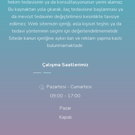
hekim tedavisinin ya da konsültasyonunun yerini alamaz.
Bu kaynaktan yola çıkarak, ilaç tedavisine başlanması ya
da mevcut tedavinin değiştirilmesi kesinlikte tavsiye
edilmez. Web sitemizin içeriği, asla kişisel teşhis ya da
tedavi yönteminin seçimi için değerlendirilmemelidir.
Sitede kanun içeriğine aykırı ilan ve reklam yapma kastı
bulunmamaktadır.
Çalışma Saatlerimiz
Pazartesi - Cumartesi
09:00 - 17:00
Pazar
Kapalı