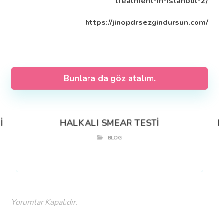
treatment-in-istanbul-2/
https://jinopdrsezgindursun.com/
Bunlara da göz atalım.
İ
HALKALI SMEAR TESTİ
BLOG
Yorumlar Kapalıdır.