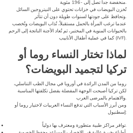
منخفضة جداً تصل إلى -196 مئوية.
تُخزن البويضات في خزانات تحتوي على النيتروجين السائل
وتحافظ على جودتها لسنوات طويلة دون أن تتأثر.
عندما ترغب المرأة بالحمل مستقبلاً، تُذاب البويضات وتُخصب
بالحيوانات المنوية في المختبر، ثم تُعاد الأجنة الناتجة إلى الرحم
كما في عملية أطفال الأنابيب (IVF).
لماذا تختار النساء روما أو
تركيا لتجميد البويضات؟
روما من المدن الرائدة في أوروبا في مجال الطب التناسلي،
لكن تركيا أصبحت الوجهة المفضلة بفضل تكلفتها المناسبة
والاهتمام بالمرضى العرب.
ومن أبرز الأسباب التي تدفع النساء العربيات لاختيار روما أو
إسطنبول:
توافر مراكز طبية متطورة ومعترف بها دولياً.
أطباء بخبرة عالية في الإخصاب المساعد وحفظ الخصوبة.