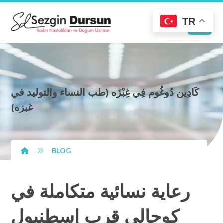
TR
كَادِين دُوغُوم فِي غِبْزَه (طب النساء والتوليد في
غبزه)
BLOG
رعاية نسائية متكاملة في
كوجالي قرب إسطنبول