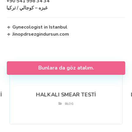
+90 541 998 34 34
غبزه – كوجالي / تركيا
🔹
Gynecologist in Istanbul
🔹
Jinopdrsezgindursun.com
Bunlara da göz atalım.
İ
HALKALI SMEAR TESTİ
BLOG