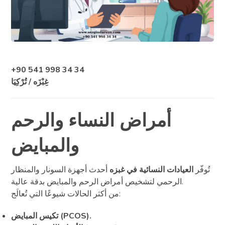
+90 541 998 34 34
غِبْزَه / تُرْكِيَا
أمراض النساء والرحم
والمبايض
تُوفّر
العيادات النسائية في غبزه
أحدث أجهزة السونار والمنظار
الرحمي لتشخيص أمراض الرحم والمبايض بدقة عالية.
من أكثر الحالات شيوعًا التي تُعالَج:
تكيس المبايض (PCOS).