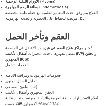
الأورام الليفية الرحمية (Myoma).
بطانة الرحم المهاجرة (Endometriosis).
العلاج يتم وفق أحدث المعايير العلمية مع خطة طبية مخصصة
لكل مريضة للحفاظ على الخصوبة والصحة الهرمونية.
العقم وتأخر الحمل
تُعتبر
مراكز علاج العقم في غبزه
من الأفضل في المنطقة
و
الحقن
أطفال الأنابيب (IVF)
بفضل تجهيزها بأحدث مختبرات
.
المجهري (ICSI)
الخدمات تشمل:
فحوصات الهرمونات ومراقبة الإباضة.
تحليل السائل المنوي.
التلقيح الصناعي (IUI).
الحقن المجهري وأطفال الأنابيب.
تُقدَّم الاستشارات باللغة العربية والتركية، مع نسب نجاح عالية
.
PubMed 2024
حسب
تتجاوز
65٪