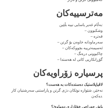
مەترسییەکان
بەڵام غەیر یاسایی نییە بڵێین:
– وشکبوون
– قەترە
– سەرماودانە خاوەن بۆ گرتن
– ئەسیمەترییە بچووکەکان
– چاکبوونی درەنگ
– گۆڕانکاریی کاتی لە هەستدا
پرسیارە زۆراویەکان
لاڤیاپلاستیک دەستدەکات بە هەست؟
نەخێر، شێوازە نوێکان دژی گرتن و پاراستنی سەرشتیان کار
دەکەن.
پاش جەراحی خۆئازاری دەماوێ؟