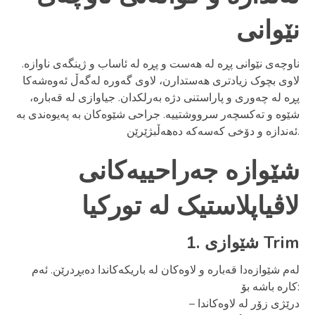
نێوانی
ناوچەی نێوانی پڕە لە هەست و پڕە لە ئاساب و ژینگەی ناوازە.
لاوی بچوک زیادتری هەستدارن، لاوی گەورە لەگەڵ ئەوەشەکا
پڕە لە چەوری و پاراستنی دژە بەرلکدان. جیاوازی لە قەبارە،
شێوە و تەکسچەر سرووشتییە. جراحی شێوەکان بە پەیوەندی بە
ئەندازە و دۆخی کەسەکە دەهەڵبژێرێن.
شێوازە جەراحییەکانی
لاڤیاپلاستیک لە تورکیا
1. شێوازی Trim
لەم شێوازەدا قەبارە و لاوەکان لە باریکەکاندا دەبڕدرێن. ئەم
کارە باشە بۆ:
– درێژی زۆر لە لاوەکاندا