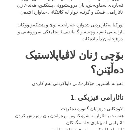
قەبارەی نەهاوبەش، یان دروستبوونی پشکنین، هەندێ ژن
نائارامی، قسک و گرتنە خوار لە کاتێکانی جیاوازدا تێدەن.
تورکیا بەکاربردنی شێوازە جەراحییە نوێ و پێشکەوتووکان
پاراستنی ئەم ناوچەیە و گەیاندنی ئەنجامێکی سرووشتی و
درێژخایەن دڵنیادەکات.
بۆچی ژنان لاڤیاپلاستیک
دەڵێنن؟
ئەوانە باشترین هۆکارەکانی داواکردنی ئەم کارەن:
1. نائارامی فیزیکی
لاوەکانی درێژ یان گەورە دەکرێت:
– هەست بە ئازار لە شوێنکەوتن، ڕەواندن یان وەرزش کردن
– نائارامی لە پێناوی جلە تنگەکان
– ئازار لە کاتەکانی ڕابەری سێکسووال