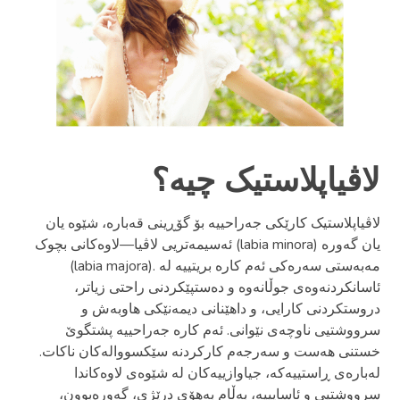
لاڤیاپلاستیک چیه؟
لاڤیاپلاستیک کارێکی جەراحییە بۆ گۆڕینی قەبارە، شێوە یان
ئەسیمەتریی لاڤیا—لاوەکانی بچوک (labia minora) یان گەورە
(labia majora). مەبەستی سەرەکی ئەم کارە بریتییە لە
ئاسانکردنەوەی جوڵانەوە و دەستپێکردنی راحتی زیاتر،
دروستکردنی کارایی، و داهێنانی دیمەنێکی هاوبەش و
سرووشتیی ناوچەی نێوانی. ئەم کارە جەراحییە پشتگوێ
خستنی هەست و سەرجەم کارکردنە سێکسووالەکان ناکات.
لەبارەی ڕاستییەکە، جیاوازییەکان لە شێوەی لاوەکاندا
سرووشتیی و ئاسایییە، بەڵام بەھۆی درێژی، گەورەبوون،