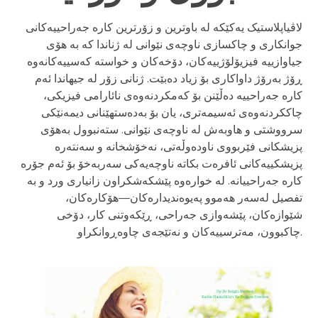
لاڤیاپلاستیک یەکێکە لە باوترین و زۆرترین کارە جەراحییەکانی
جوانکاری و چاکسازی ناوچەی نێوانی لە ژناندا کە بە هۆی
جیاوازییە فیزیۆلۆژییەکان، دۆخەکان و خواستە کەسییەکانەوە
ڕۆژ بەرۆژ داواکاری بۆ زیاد دەبێت. ژنانی زۆر لە جیھاندا ئەم
کارە جەراحییە دەڵێنن بۆ کەمکردنەوەی نائارامی فیزیکی،
چاککردنەوەی ئەسیمەتری، یان بۆ بەدەستهێنانی دیمەنێکی
سرووشتی و هاوبەش لە ناوچەی نێوانی. ستەنبوول بەهۆی
پزیشکانی فێربووی ناودەوڵەتی، نەخۆشخانە و سەنتەرە
پزیشکییەکانی ئافرەت بکاتە ناوچەیەکی سەربەخۆ بۆ ئەم جۆرە
کارە جەراحییانە. لە خوارەوە پێشکەشکراون زانیاری ورد و بە
تفصیل لەسەر هەموو پەیوەندیدارەکان—هۆکارەکان،
شێوازەکان، پێشەوازی جەراحی، ڕێکەوتنی کار، دۆخی
چاکبوون، مەترسییەکان و نەتێجەی چاوەڕوانکراو.