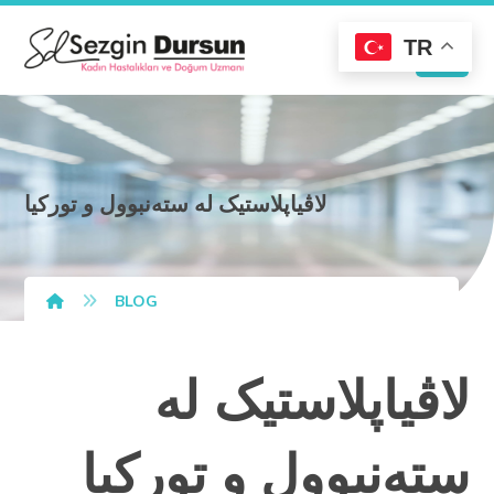
TR
لاڤیاپلاستیک لە ستەنبوول و تورکیا
BLOG
لاڤیاپلاستیک لە
ستەنبوول و تورکیا