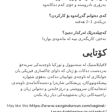
بەزۆری نادروستە و خۆی کەم دەکاتەوە.
کەی دەتوانم گەڕانەوە بۆ کارکردن؟
نزیکەی 1–2 هەفتە.
کەچیلدەرێک ئەرکدار دەبێ؟
نەخێر، کاریگەری نییە لە مانەوەی بواردا.
کۆتایی
لاڤیاپلاستیک لە ستەنبوول و تورکیا ناوچەیەکی سربەخۆ
بەردەست دەکات بۆ ژنان کە داوای چاکسازی فیزیکی یان
جوانکاری لە ناوچەی نێوانییان دەکەن. بەهۆی شێوازە
پیشکەوتووکان، پزیشکانی شارەزا و دەسەڵاتنامەی ناوەندی،
ئەنجامەکان سرووشتی و درێژخایەنن و دەتوانن ژیان و
راحتییەکانی ژنان بەشێوەیەکی دیار زیاد بکەن.
May like this
https://www.sezgindursun.com/vaginal-
laser-tightening-in-istanbul/