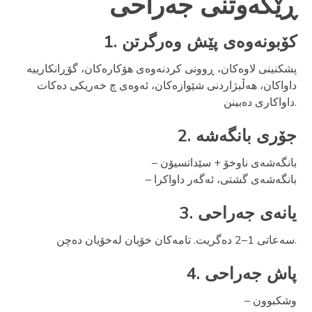
ڕێکەوتنی جەراحی
1. کۆبونەوەی پێش وەرگرتن
پشکنینی لاوەکان، ڕوونی کردنەوەی هۆکارەکان، گۆڕانکارییە
داواکان، هەڵبژاردنی شێوازەکان، ئەوەی چ خەریکی دەکات
داواکاری دەبینن.
2. جۆری بانگەشە
– بانگەشەی ناوخۆ + سێداتسیۆن
– بانگەشەی گشتی، ئەگەر داواکرا
3. یانەی جەراحی
سەعاتی 1–2 دەگریت. تامەکان خۆیان لەخۆیان دەچن.
4. پاش جەراحی
– وشکبوون