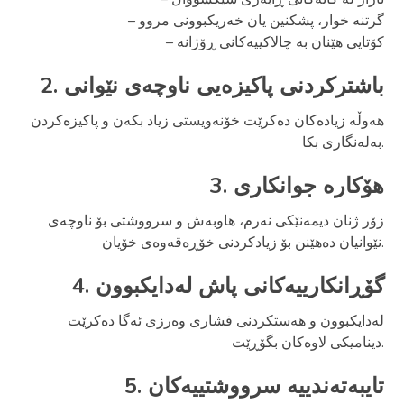
– گرتنە خوار، پشکنین یان خەریکبوونی مروو
– کۆتایی هێنان بە چالاکییەکانی ڕۆژانە
2. باشترکردنی پاکیزەیی ناوچەی نێوانی
هەوڵە زیادەکان دەکرێت خۆنەویستی زیاد بکەن و پاکیزەکردن
بەلەنگاری بکا.
3. هۆکارە جوانکاری
زۆر ژنان دیمەنێکی نەرم، هاوبەش و سرووشتی بۆ ناوچەی
نێوانیان دەھێنن بۆ زیادکردنی خۆڕەقەوەی خۆیان.
4. گۆڕانکارییەکانی پاش لەدایکبوون
لەدایکبوون و هەستکردنی فشاری وەرزی ئەگا دەکرێت
دینامیکی لاوەکان بگۆڕێت.
5. تایبەتەندییە سرووشتییەکان