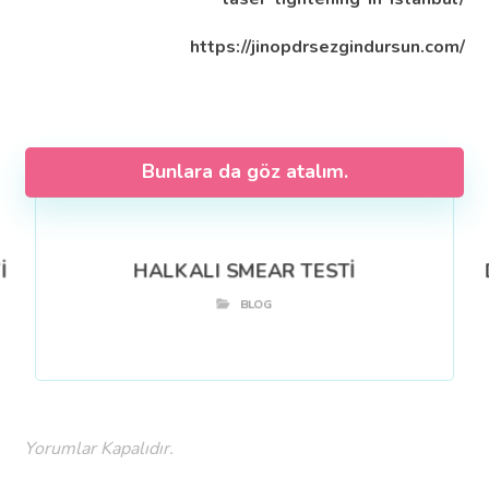
https://jinopdrsezgindursun.com/
Bunlara da göz atalım.
İ
HALKALI SMEAR TESTİ
BLOG
Yorumlar Kapalıdır.