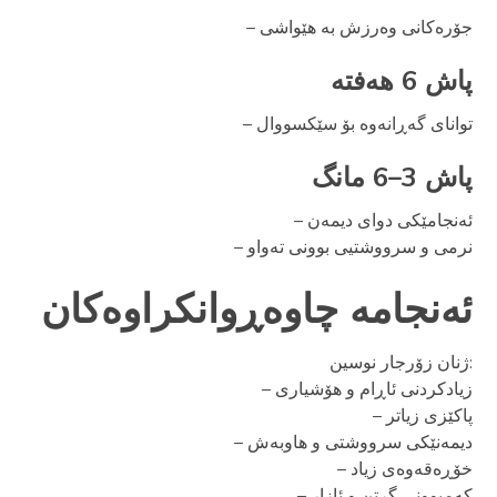
– جۆرەکانی وەرزش بە هێواشی
پاش 6 هەفتە
– توانای گەڕانەوە بۆ سێکسووال
پاش 3–6 مانگ
– ئەنجامێکی دوای دیمەن
– نرمی و سرووشتیی بوونی تەواو
ئەنجامە چاوەڕوانکراوەکان
ژنان زۆرجار نوسین:
– زیادکردنی ئاڕام و هۆشیاری
– پاکێزی زیاتر
– دیمەنێکی سرووشتی و هاوبەش
– خۆڕەقەوەی زیاد
– کەمبوونی گرتن و ئازار