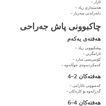
– ئازار
– هەستداری زیاد
– دابەزاندنی سەربار
چاکبوونی پاش جەراحی
هەفتەی یەکەم
– وشکبوونی زیاد
– ئارامگرتن
– کۆمپریسی سارد
– کەمکردنەوەی جوڵانەوە
هەفتەکان 2–4
– کەمبوونی نائارامی
– گەڕانەوە بۆ کارەکان
هەفتەکان 4–6