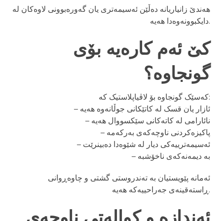
هەندێ زانیاریانە دەڵێن ئەسیمەتری یان گەورەبوونی لاوەکان لە
دایکبوونەوەدا هەیە.
کێ ئەم کارەیە بۆی
گونجاوە؟
کەسێک گونجاوە بۆ لاڤیاپلاستیک کە:
– ئازار یان قسک لە کاتێکانی جوڵانەوە هەیە
– نائارامی لە کاتەکانی سێکسووال هەیە
– پاکیزەکردنی ناوچەکەی بەرکەمە
– ئەسیمەترییەکی دیار لە شێوەدا دەبینرێت
– بە دیمەنەکەی ناخۆشبە
ئەمانە پێویستیان بە تەندروستی گشتی و چاوەڕوانی
ڕاستەقینەی جەراحییەکە هەیە.
ئەندازە و کوالەتی ناوچەی