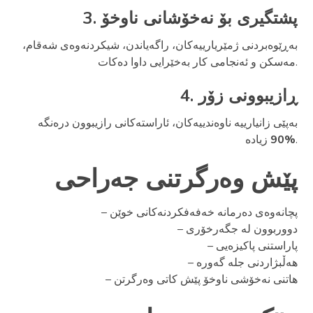
3. پشتگیری بۆ نەخۆشانی ناوخۆ
بەڕێوەبردنی ژمێریارییەکان، راگەیاندن، شیکردنەوەی شەقام،
مەسکن و ئەنجامی کار بەخێرایی داوا دەکات.
4. ڕازیبوونی زۆر
بەپێی زانیارییە ناوەندییەکان، ئاراستەکانی رازیبوون درەنگە
زیادە.
%90
پێش وەرگرتنی جەراحی
– پچانەوەی دەرمانە خەفەفکردنەکانی خوێن
– دووربوون لە جگەرخۆری
– پاراستنی پاکیزەیی
– هەڵبژاردنی جلە گەورە
– هاتنی نەخۆشی ناوخۆ پێش کاتی وەرگرتن