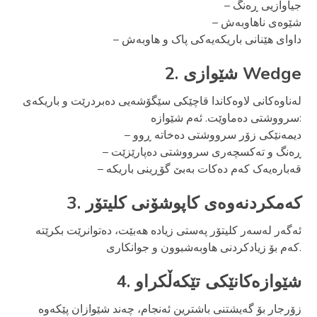
– جیاوازیی ڕەنگ
– شێوەی ناهاوبەش
– داوای هێنانی باریکەیەکی پاک و هاوبەش
2. شێوازی Wedge
لەناوەکانی لاوەکاندا قاچێکی سێگۆشەیی دەبردرێت و باریکەی
سرووشتی دەماوێت. ئەم شێوازە:
– دیمەنێکی زۆر سرووشتی دەخاتە ڕوو
– ڕەنگ و تەکسچەری سرووشتی دەپارێزێت
– قەبارەیەک کەم دەکات بەبێ گۆڕینی باریکە
3. کەمکردنەوەی کاپوشۆنی کلیتۆر
ئەگەر لەسەر کلیتۆر پەستی زیادە هەبێت، دەتوانرێت بکرێتە
کەم بۆ زیادکردنی هاوبەشبوون و جوانکاری.
4. شێوازەکانێکی تێکەڵکراو
زۆرجار بۆ گەیشتنی باشترین ئەنجام، چەند شێوازان پێکەوە