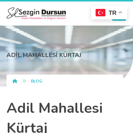
TR
ADİL MAHALLESİ KÜRTAJ
BLOG
Adil Mahallesi
Kürtaj