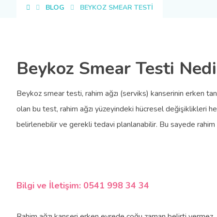
BLOG
BEYKOZ SMEAR TESTİ
Beykoz Smear Testi Nedi
Beykoz smear testi, rahim ağzı (serviks) kanserinin erken tanı
olan bu test, rahim ağzı yüzeyindeki hücresel değişiklikle
belirlenebilir ve gerekli tedavi planlanabilir. Bu sayede rahi
Bilgi ve İletişim: 0541 998 34 34
Rahim ağzı kanseri erken evrede çoğu zaman belirti vermez. An