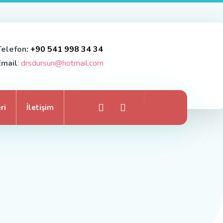
Telefon
: +90 541 998 34 34
Email
: drsdursun@hotmail.com
ri
İletişim