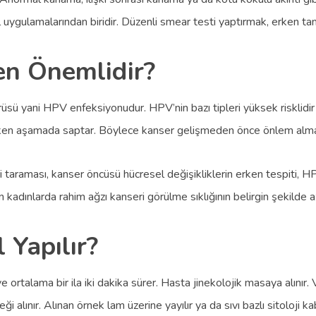
gulamalarından biridir. Düzenli smear testi yaptırmak, erken tanı v
en Önemlidir?
 yani HPV enfeksiyonudur. HPV’nin bazı tipleri yüksek risklidir ve
rken aşamada saptar. Böylece kanser gelişmeden önce önlem alma
 taraması, kanser öncüsü hücresel değişikliklerin erken tespiti, H
 kadınlarda rahim ağzı kanseri görülme sıklığının belirgin şekilde az
 Yapılır?
ortalama bir ila iki dakika sürer. Hasta jinekolojik masaya alınır.
ği alınır. Alınan örnek lam üzerine yayılır ya da sıvı bazlı sitoloji ka