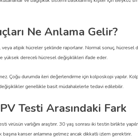
 kullananlar ve bağışıklık sistemi baskılanmış kişiler için Beykoz 
çları Ne Anlama Gelir?
eya atipik hücreler şeklinde raporlanır. Normal sonuç, hücresel de
e yüksek dereceli hücresel değişiklikleri ifade eder.
. Çoğu durumda ileri değerlendirme için kolposkopi yapılır. Kolpo
eğişiklikler genellikle basit müdahalelerle tedavi edilebilir.
PV Testi Arasındaki Fark
i virüsün varlığını araştırır. 30 yaş sonrası iki testin birlikte yap
tek başına kanser anlamına gelmez ancak dikkatli izlem gerektirir.