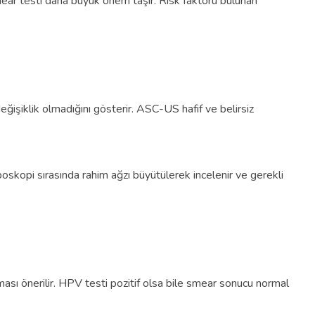
smear testi daha büyük önem taşır. Risk faktörü bulunan
ğişiklik olmadığını gösterir. ASC-US hafif ve belirsiz
skopi sırasında rahim ağzı büyütülerek incelenir ve gerekli
ılması önerilir. HPV testi pozitif olsa bile smear sonucu normal