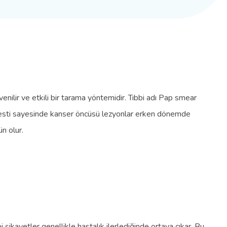
enilir ve etkili bir tarama yöntemidir. Tıbbi adı Pap smear
 testi sayesinde kanser öncüsü lezyonlar erken dönemde
n olur.
ikayetler genellikle hastalık ilerlediğinde ortaya çıkar. Bu