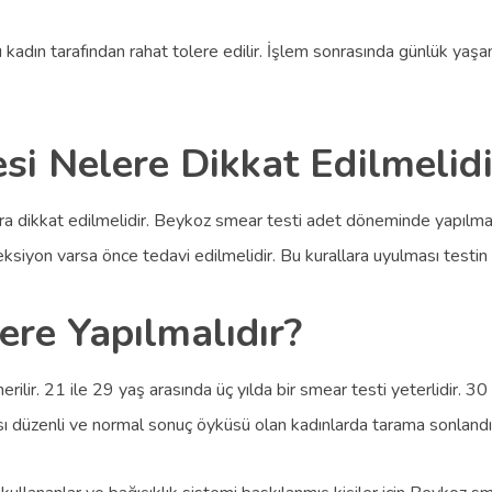
oğu kadın tarafından rahat tolere edilir. İşlem sonrasında günlük ya
i Nelere Dikkat Edilmelidi
ara dikkat edilmelidir. Beykoz smear testi adet döneminde yapılmama
feksiyon varsa önce tedavi edilmelidir. Bu kurallara uyulması testin 
re Yapılmalıdır?
rilir. 21 ile 29 yaş arasında üç yılda bir smear testi yeterlidir. 30
ası düzenli ve normal sonuç öyküsü olan kadınlarda tarama sonlandırı