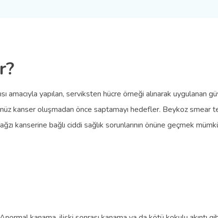
r?
sı amacıyla yapılan, serviksten hücre örneği alınarak uygulanan güv
ri henüz kanser oluşmadan önce saptamayı hedefler. Beykoz smear
m ağzı kanserine bağlı ciddi sağlık sorunlarının önüne geçmek mümkü
ormal kanama, ilişki sonrası kanama ya da kötü kokulu akıntı gibi ş