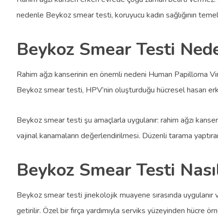
nedenle Beykoz smear testi, koruyucu kadın sağlığının temel uy
Beykoz Smear Testi Ned
Rahim ağzı kanserinin en önemli nedeni Human Papilloma Virüsü
Beykoz smear testi, HPV’nin oluşturduğu hücresel hasarı e
Beykoz smear testi şu amaçlarla uygulanır: rahim ağzı kanseri
vajinal kanamaların değerlendirilmesi. Düzenli tarama yaptıran
Beykoz Smear Testi Nasıl
Beykoz smear testi jinekolojik muayene sırasında uygulanır ve 
getirilir. Özel bir fırça yardımıyla serviks yüzeyinden hücre örne