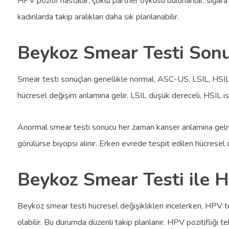
HPV pozitif hastalar, çoklu partner öyküsü bulunanlar, sigara
kadınlarda takip aralıkları daha sık planlanabilir.
Beykoz Smear Testi Sonu
Smear testi sonuçları genellikle normal, ASC-US, LSIL, HSIL v
hücresel değişim anlamına gelir. LSIL düşük dereceli, HSIL is
Anormal smear testi sonucu her zaman kanser anlamına gelmez
görülürse biyopsi alınır. Erken evrede tespit edilen hücresel d
Beykoz Smear Testi ile H
Beykoz smear testi hücresel değişiklikleri incelerken, HPV test
olabilir. Bu durumda düzenli takip planlanır. HPV pozitifliği 