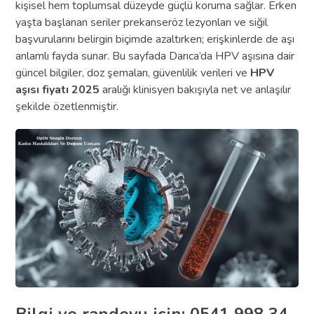
kişisel hem toplumsal düzeyde güçlü koruma sağlar. Erken
yaşta başlanan seriler prekanseröz lezyonları ve siğil
başvurularını belirgin biçimde azaltırken; erişkinlerde de aşı
anlamlı fayda sunar. Bu sayfada Darıca’da HPV aşısına dair
güncel bilgiler, doz şemaları, güvenlilik verileri ve
HPV
aşısı fiyatı 2025
aralığı klinisyen bakışıyla net ve anlaşılır
şekilde özetlenmiştir.
Bilgi ve randevu için: 0541 998 34