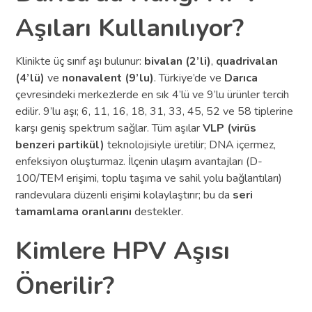
Aşıları Kullanılıyor?
Klinikte üç sınıf aşı bulunur:
bivalan (2’li)
,
quadrivalan
(4’lü)
ve
nonavalent (9’lu)
. Türkiye’de ve
Darıca
çevresindeki merkezlerde en sık 4’lü ve 9’lu ürünler tercih
edilir. 9’lu aşı; 6, 11, 16, 18, 31, 33, 45, 52 ve 58 tiplerine
karşı geniş spektrum sağlar. Tüm aşılar
VLP (virüs
benzeri partikül)
teknolojisiyle üretilir; DNA içermez,
enfeksiyon oluşturmaz. İlçenin ulaşım avantajları (D-
100/TEM erişimi, toplu taşıma ve sahil yolu bağlantıları)
randevulara düzenli erişimi kolaylaştırır; bu da
seri
tamamlama oranlarını
destekler.
Kimlere HPV Aşısı
Önerilir?