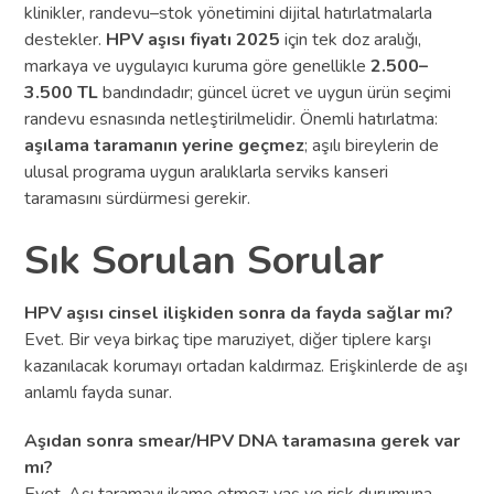
klinikler, randevu–stok yönetimini dijital hatırlatmalarla
destekler.
HPV aşısı fiyatı 2025
için tek doz aralığı,
markaya ve uygulayıcı kuruma göre genellikle
2.500–
3.500 TL
bandındadır; güncel ücret ve uygun ürün seçimi
randevu esnasında netleştirilmelidir. Önemli hatırlatma:
aşılama taramanın yerine geçmez
; aşılı bireylerin de
ulusal programa uygun aralıklarla serviks kanseri
taramasını sürdürmesi gerekir.
Sık Sorulan Sorular
HPV aşısı cinsel ilişkiden sonra da fayda sağlar mı?
Evet. Bir veya birkaç tipe maruziyet, diğer tiplere karşı
kazanılacak korumayı ortadan kaldırmaz. Erişkinlerde de aşı
anlamlı fayda sunar.
Aşıdan sonra smear/HPV DNA taramasına gerek var
mı?
Evet. Aşı taramayı ikame etmez; yaş ve risk durumuna