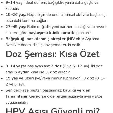
9–14 yaş:
İdeal dönem; bağışıklık yanıtı daha güçlü ve
kalıcıdır.
15–26 yaş:
Güçlü biçimde önerilir; cinsel aktivite başlamış
olsa dahi koruma sağlar.
27–45 yaş:
Rutin değildir; yeni partner olasılığı ve bireysel
risklere göre
paylaşımlı klinik karar
ile planlanır.
Bağışıklığı baskılanmış bireyler (HIV vb.):
Aşılama
özellikle önemlidir; üç doz şema tercih edilir.
Doz Şeması: Kısa Özet
9–14 yaşta
başlayanlara:
2 doz
(0 ve 6–12. ay). İki doz
arası
5 aydan kısa
ise
3. doz
eklenir.
15 yaş ve üzeri
(ve/veya immünsüpresyon):
3 doz
(0, 1–
2 ve 6. ay).
Seri gecikirse baştan başlanmaz;
kaldığı yerden
tamamlanır
. Gerekirse diğer ergen aşılarıyla aynı vizitte
uygulanabilir.
HPV Aşısı Güvenli mi?