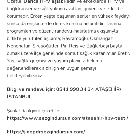
Özetle,
Darıca HPV aşısı
; kadın ve erkeklerde HPV’ye
bağlı kanser ve siğil yükünü azaltan, güvenli ve etkili bir
korumadır. Erken yaşta başlanan seriler en yüksek faydayı
sunsa da erişkinlerde de ek koruma anlamlıdır. Tarama
programları ve düzenli randevu–hatırlatma akışlarıyla
birlikte yürütülen aşılama; Bayramoğlu, Osmangazi,
Nenehatun, Sırasöğütler, Piri Reis ve Bağlarbaşı başta
olmak üzere ilçe genelinde somut sağlık kazanımları üretir.
Yaş, sağlık geçmişi ve yaşam planınızı hekimle
değerlendirerek sizin için en uygun şemayı
belirleyebilirsiniz.
Bilgi ve randevu için: 0541 998 34 34 ATAŞEHİR/
İSTANBUL
Şunlar da ilginizi çekebilir
https://www.sezgindursun.com/atasehir-hpv-testi/
https://jinopdrsezgindursun.com/