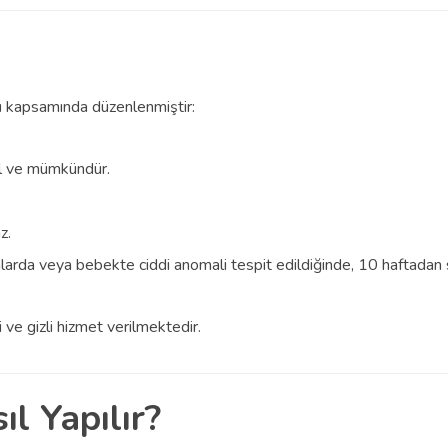
u
kapsamında düzenlenmiştir:
al ve mümkündür.
z.
rda veya bebekte ciddi anomali tespit edildiğinde, 10 haftadan so
ve gizli hizmet verilmektedir.
l Yapılır?