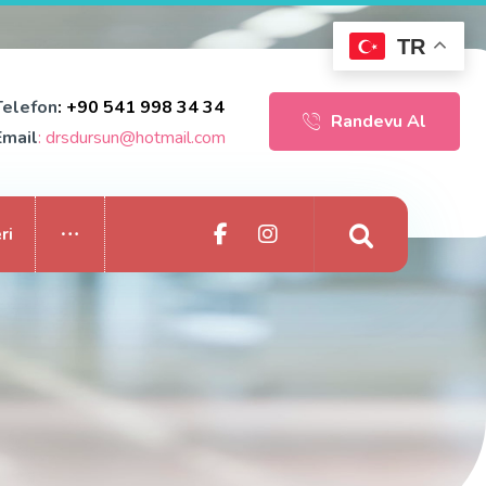
TR
Telefon
: +90 541 998 34 34
Randevu Al
Email
: drsdursun@hotmail.com
ri