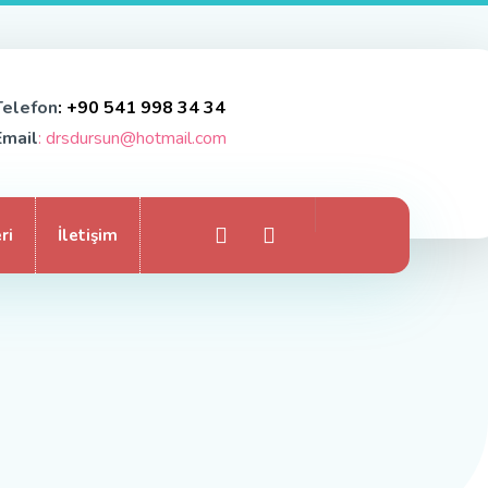
Telefon
: +90 541 998 34 34
Email
: drsdursun@hotmail.com
ri
İletişim