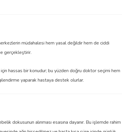
z merkezlerin müdahalesi hem yasal değildir hem de ciddi
e gerçekleştirir.
n için hassas bir konudur; bu yüzden doğru doktor seçimi hem
ilgilendirme yaparak hastaya destek olurlar.
 gebelik dokusunun alınması esasına dayanır. Bu işlemde rahim
ayesinde ağrı hissedilmez ve hasta kısa süre içinde günlük