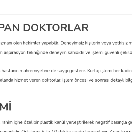
APAN DOKTORLAR
m uzmanı olan hekimler yapabilir. Deneyimsiz kişilerin veya yetkisi
um aspirasyon tekniğinde deneyim sahibidir ve işlemi güvenli şekild
n hastanın mahremiyetine de saygı gösterir. Kürtaj işlemi her kadı
 bu alanda hizmet veren doktorlar, işlem öncesi ve sonrası detaylı b
Mİ
rahim içine özel bir plastik kanül yerleştirilerek negatif basınçla
üvenlidir. Ortalama 5 ila 10 dakika içinde tamamlanır. Anestezi s