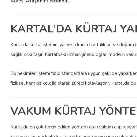
Adres:
Ataşehir / İstanbul
KARTAL’DA KÜRTAJ Y
Kartal’da kürtaj işlemini yalnızca kadın hastalıkları ve doğu
sağlık riski taşır. Kartal’daki uzman jinekologlar, modern vak
Bu hekimler, işlemi tıbbi standartlara uygun şekilde yaparke
fiziksel hem psikolojik olarak süreci kolaylaştırır. Kartal’da
VAKUM KÜRTAJ YÖNTE
Kartal’da en çok tercih edilen yöntem olan vakum aspirasyon, 
kazınmaz, bu nedenle klasik kürtaj yöntemine göre çok daha g