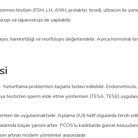
hormon testleri (FSH, LH, AMH, prolaktin, tiroid), ultrason ile yumurt
skopi ve laparoskopi de yapılabilir.
ı, hareketliliği ve morfolojisi değerlendirilir. Ayrıca hormonal test
si
r. Yumurtlama problemleri ilaçlarla tedavi edilebilir. Endometriozis
i veya testisten sperm elde etme yöntemleri (TESA, TESE) uygulanab
leri de uygulanmaktadır. Aşılama (IUI) hafif olgularda tercih edili
alarında başarı şansını artırır. PCOS’lu kadınlarda güncel kılavuzlara
nı artıran modern yöntemler arasındadır.