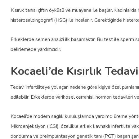
Kısırlık tanısı çiftin öyküsü ve muayene ile başlar. Kadınlarda 
histerosalpingografi (HSG) ile incelenir. Gerektiğinde histero
Erkeklerde semen analizi ilk basamaktır. Bu test ile sperm sayıs
belirlemede yardımcıdır.
Kocaeli’de Kısırlık Tedavi
Tedavi infertiliteye yol açan nedene göre kişiye özel planlanı
edilebilir. Erkeklerde varikosel cerrahisi, hormon tedaviler
Kocaeli’de modern sağlık kuruluşlarında yardımcı üreme yöntem
Mikroenjeksiyon (ICSI), özellikle erkek kaynaklı infertilite vak
dondurma ve preimplantasyon genetik tanı (PGT) başarı şansı