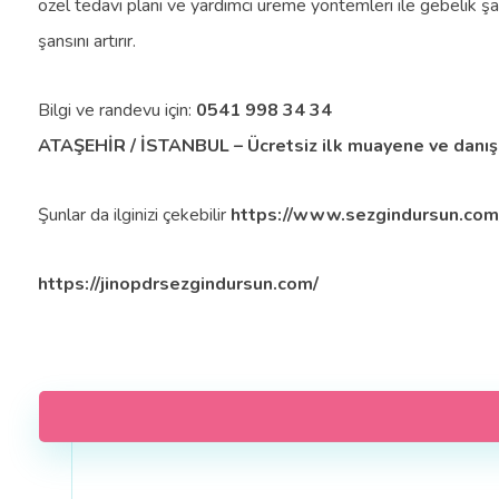
özel tedavi planı ve yardımcı üreme yöntemleri ile gebelik ş
şansını artırır.
Bilgi ve randevu için:
0541 998 34 34
ATAŞEHİR / İSTANBUL – Ücretsiz ilk muayene ve danı
Şunlar da ilginizi çekebilir
https://www.sezgindursun.com/a
https://jinopdrsezgindursun.com/