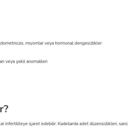
 endometriozis, miyomlar veya hormonal dengesizlikler
rı veya şekil anomalileri
r?
r infertiliteye işaret edebilir. Kadınlarda adet düzensizlikleri, sanc