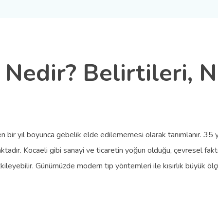
e) Nedir? Belirtileri,
rağmen bir yıl boyunca gebelik elde edilememesi olarak tanımlanır. 3
maktadır. Kocaeli gibi sanayi ve ticaretin yoğun olduğu, çevresel fakt
tkileyebilir. Günümüzde modern tıp yöntemleri ile kısırlık büyük öl