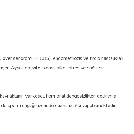
stik over sendromu (PCOS), endometriozis ve tiroid hastalıkları
düşer. Ayrıca obezite, sigara, alkol, stres ve sağlıksız
aynaklanır. Varikosel, hormonal dengesizlikler, geçirilmiş
lik de sperm sağlığı üzerinde olumsuz etki yapabilmektedir.