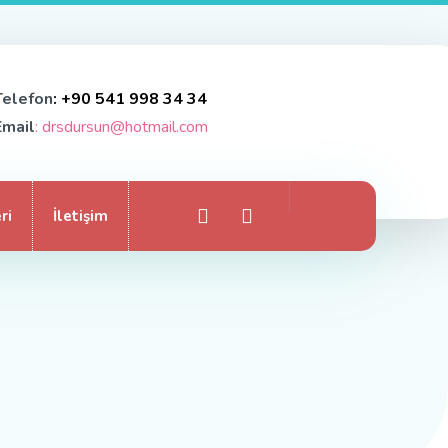
Telefon
: +90 541 998 34 34
Email
: drsdursun@hotmail.com
ri
İletişim