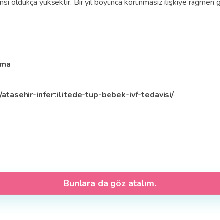
ansı oldukça yüksektir. Bir yıl boyunca korunmasız ilişkiye rağme
şma
tasehir-infertilitede-tup-bebek-ivf-tedavisi/
Bunlara da göz atalım.