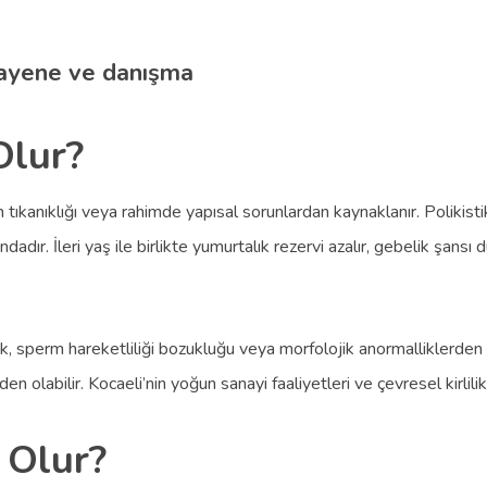
ayene ve danışma
Olur?
in tıkanıklığı veya rahimde yapısal sorunlardan kaynaklanır. Poliki
dadır. İleri yaş ile birlikte yumurtalık rezervi azalır, gebelik şansı 
ik, sperm hareketliliği bozukluğu veya morfolojik anormalliklerden k
en olabilir. Kocaeli’nin yoğun sanayi faaliyetleri ve çevresel kirli
 Olur?