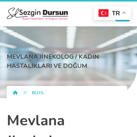
TR
MEVLANA JİNEKOLOG / KADIN
HASTALIKLARI VE DOĞUM
BLOG
Mevlana