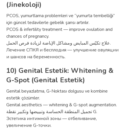
(Jinekoloji)
PCOS, yumurtlama problemleri ve “yumurta tembelliği”
için güncel tedavilerle gebelik şansı artırılır.
PCOS & infertility treatment — improve ovulation and
chances of pregnancy.
علاج تكيّس المبايض ومشاكل الإباضة لزيادة فرص الحمل.
Лечение СПКЯ и бесплодия — улучшение овуляции
и шансов на беременность.
10) Genital Estetik: Whitening &
G-Spot (Genital Estetik)
Genital beyazlatma, G-Noktası dolgusu ve kombine
estetik çözümler.
Genital aesthetics — whitening & G-spot augmentation.
تجميل المنطقة الحساسة وتبييضها وتكبير نقطة G.
Эстетика интимной зоны — отбеливание,
увеличение G-точки.