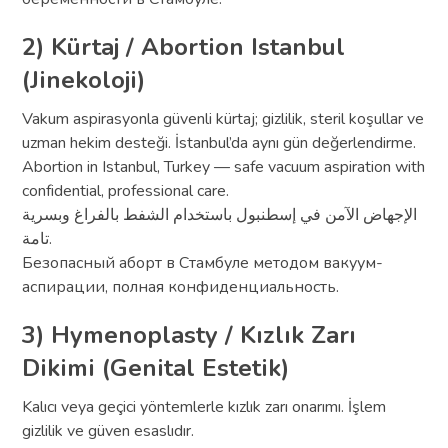
2) Kürtaj / Abortion Istanbul
(Jinekoloji)
Vakum aspirasyonla güvenli kürtaj; gizlilik, steril koşullar ve
uzman hekim desteği. İstanbul’da aynı gün değerlendirme.
Abortion in Istanbul, Turkey — safe vacuum aspiration with
confidential, professional care.
الإجهاض الآمن في إسطنبول باستخدام الشفط بالفراغ وبسرية
تامة.
Безопасный аборт в Стамбуле методом вакуум-
аспирации, полная конфиденциальность.
3) Hymenoplasty / Kızlık Zarı
Dikimi (Genital Estetik)
Kalıcı veya geçici yöntemlerle kızlık zarı onarımı. İşlem
gizlilik ve güven esaslıdır.