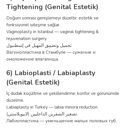
Tightening (Genital Estetik)
Doğum sonrası genişlemeyi düzeltir; estetik ve
fonksiyonel iyileşme sağlar.
Vaginoplasty in Istanbul — vaginal tightening &
rejuvenation surgery.
تجميل وتضييق المهبل في إسطنبول.
Вагинопластика в Стамбуле — сужение и
омоложение влагалища.
6) Labioplasti / Labiaplasty
(Genital Estetik)
İç dudak küçültme ve şekillendirme; konfor ve görünümde
düzelme.
Labiaplasty in Turkey — labia minora reduction.
تصغير الشفرين الداخليين (لابيوبلاستي).
Лабиопластика — уменьшение малых половых губ.