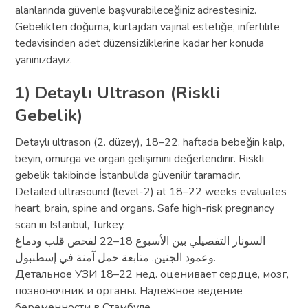
alanlarında güvenle başvurabileceğiniz adrestesiniz.
Gebelikten doğuma, kürtajdan vajinal estetiğe, infertilite
tedavisinden adet düzensizliklerine kadar her konuda
yanınızdayız.
1) Detaylı Ultrason (Riskli
Gebelik)
Detaylı ultrason (2. düzey), 18–22. haftada bebeğin kalp,
beyin, omurga ve organ gelişimini değerlendirir. Riskli
gebelik takibinde İstanbul’da güvenilir taramadır.
Detailed ultrasound (level-2) at 18–22 weeks evaluates
heart, brain, spine and organs. Safe high-risk pregnancy
scan in Istanbul, Turkey.
السونار التفصيلي بين الأسبوع 18–22 لفحص قلب ودماغ
وعمود الجنين. متابعة حمل آمنة في إسطنبول.
Детальное УЗИ 18–22 нед. оценивает сердце, мозг,
позвоночник и органы. Надёжное ведение
беременности в Стамбуле.