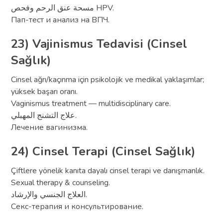
مسحة عنق الرحم وفحص HPV.
Пап-тест и анализ на ВПЧ.
23) Vajinismus Tedavisi (Cinsel
Sağlık)
Cinsel ağrı/kaçınma için psikolojik ve medikal yaklaşımlar;
yüksek başarı oranı.
Vaginismus treatment — multidisciplinary care.
علاج التشنج المهبلي.
Лечение вагинизма.
24) Cinsel Terapi (Cinsel Sağlık)
Çiftlere yönelik kanıta dayalı cinsel terapi ve danışmanlık.
Sexual therapy & counseling.
العلاج الجنسي والإرشاد.
Секс-терапия и консультирование.