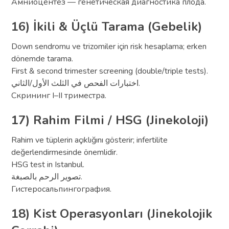
Амниоцентез — генетическая диагностика плода.
16) İkili & Üçlü Tarama (Gebelik)
Down sendromu ve trizomiler için risk hesaplama; erken
dönemde tarama.
First & second trimester screening (double/triple tests).
اختبارات الفحص في الثلث الأول/الثاني.
Скрининг I–II триместра.
17) Rahim Filmi / HSG (Jinekoloji)
Rahim ve tüplerin açıklığını gösterir; infertilite
değerlendirmesinde önemlidir.
HSG test in Istanbul.
تصوير الرحم بالصبغة.
Гистеросальпингография.
18) Kist Operasyonları (Jinekolojik