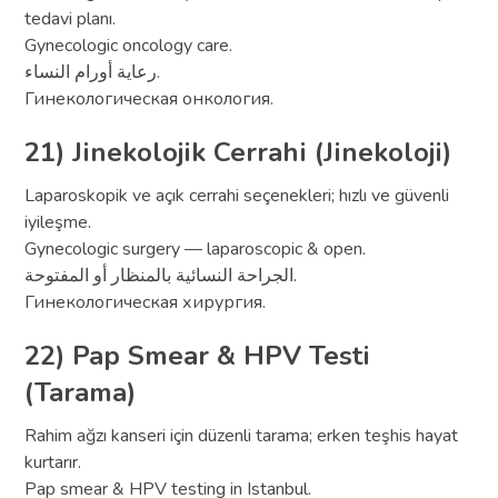
tedavi planı.
Gynecologic oncology care.
رعاية أورام النساء.
Гинекологическая онкология.
21) Jinekolojik Cerrahi (Jinekoloji)
Laparoskopik ve açık cerrahi seçenekleri; hızlı ve güvenli
iyileşme.
Gynecologic surgery — laparoscopic & open.
الجراحة النسائية بالمنظار أو المفتوحة.
Гинекологическая хирургия.
22) Pap Smear & HPV Testi
(Tarama)
Rahim ağzı kanseri için düzenli tarama; erken teşhis hayat
kurtarır.
Pap smear & HPV testing in Istanbul.