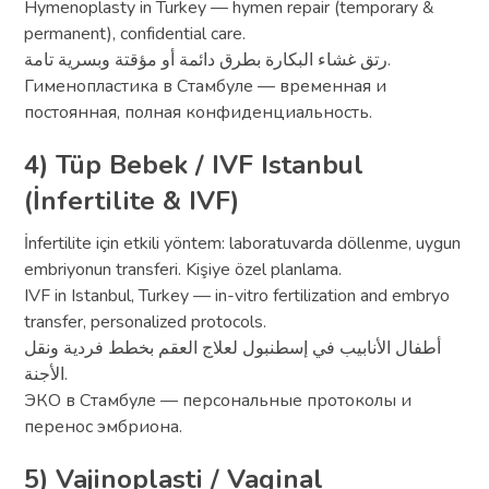
Hymenoplasty in Turkey — hymen repair (temporary &
permanent), confidential care.
رتق غشاء البكارة بطرق دائمة أو مؤقتة وبسرية تامة.
Гименопластика в Стамбуле — временная и
постоянная, полная конфиденциальность.
4) Tüp Bebek / IVF Istanbul
(İnfertilite & IVF)
İnfertilite için etkili yöntem: laboratuvarda döllenme, uygun
embriyonun transferi. Kişiye özel planlama.
IVF in Istanbul, Turkey — in-vitro fertilization and embryo
transfer, personalized protocols.
أطفال الأنابيب في إسطنبول لعلاج العقم بخطط فردية ونقل
الأجنة.
ЭКО в Стамбуле — персональные протоколы и
перенос эмбриона.
5) Vajinoplasti / Vaginal