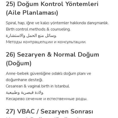
25) Doğum Kontrol Yöntemleri
(Aile Planlaması)
Spiral, hap, iğne ve kalıcı yöntemler hakkında danışmanlık.
Birth control methods & counseling.
وسائل منع الحمل والاستشارة.
Методы контрацепции и консультации.
26) Sezaryen & Normal Doğum
(Doğum)
Anne-bebek güvenliğine odaklı doğum planı ve
doğumhane desteği.
Cesarean & vaginal birth in Istanbul.
ولادة قيصرية وطبيعية.
Кесарево сечение и естественные роды.
27) VBAC / Sezaryen Sonrası