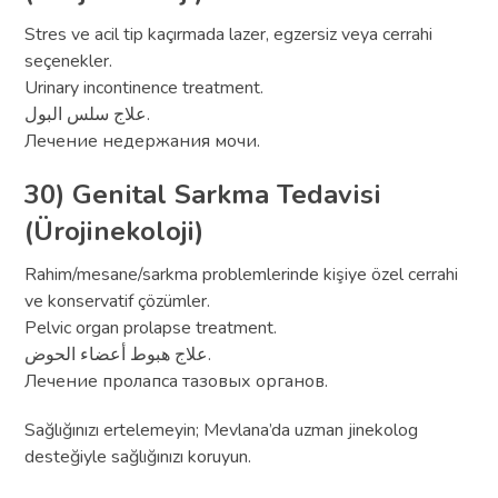
Stres ve acil tip kaçırmada lazer, egzersiz veya cerrahi
seçenekler.
Urinary incontinence treatment.
علاج سلس البول.
Лечение недержания мочи.
30) Genital Sarkma Tedavisi
(Ürojinekoloji)
Rahim/mesane/sarkma problemlerinde kişiye özel cerrahi
ve konservatif çözümler.
Pelvic organ prolapse treatment.
علاج هبوط أعضاء الحوض.
Лечение пролапса тазовых органов.
Sağlığınızı ertelemeyin; Mevlana’da uzman jinekolog
desteğiyle sağlığınızı koruyun.