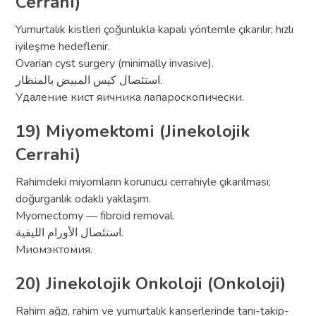
Cerrahi)
Yumurtalık kistleri çoğunlukla kapalı yöntemle çıkarılır; hızlı
iyileşme hedeflenir.
Ovarian cyst surgery (minimally invasive).
استئصال كيس المبيض بالمنظار.
Удаление кист яичника лапароскопически.
19) Miyomektomi (Jinekolojik
Cerrahi)
Rahimdeki miyomların korunucu cerrahiyle çıkarılması;
doğurganlık odaklı yaklaşım.
Myomectomy — fibroid removal.
استئصال الأورام الليفية.
Миомэктомия.
20) Jinekolojik Onkoloji (Onkoloji)
Rahim ağzı, rahim ve yumurtalık kanserlerinde tanı-takip-