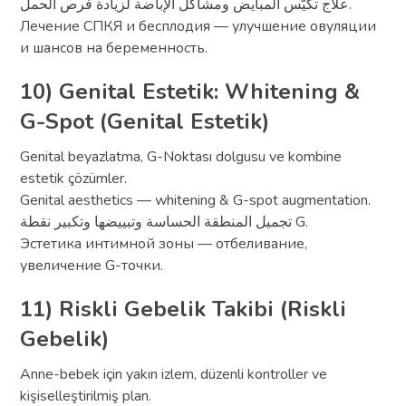
علاج تكيّس المبايض ومشاكل الإباضة لزيادة فرص الحمل.
Лечение СПКЯ и бесплодия — улучшение овуляции
и шансов на беременность.
10) Genital Estetik: Whitening &
G-Spot (Genital Estetik)
Genital beyazlatma, G-Noktası dolgusu ve kombine
estetik çözümler.
Genital aesthetics — whitening & G-spot augmentation.
تجميل المنطقة الحساسة وتبييضها وتكبير نقطة G.
Эстетика интимной зоны — отбеливание,
увеличение G-точки.
11) Riskli Gebelik Takibi (Riskli
Gebelik)
Anne-bebek için yakın izlem, düzenli kontroller ve
kişiselleştirilmiş plan.