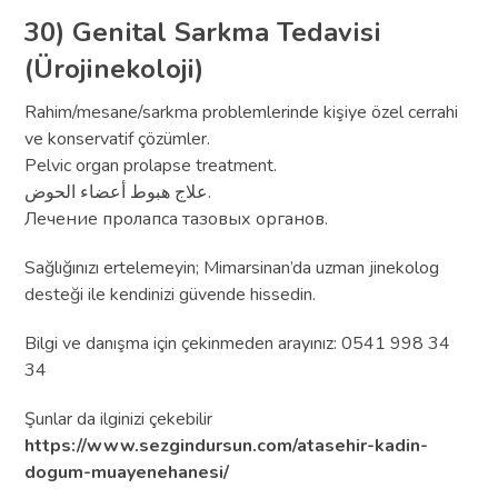
30) Genital Sarkma Tedavisi
(Ürojinekoloji)
Rahim/mesane/sarkma problemlerinde kişiye özel cerrahi
ve konservatif çözümler.
Pelvic organ prolapse treatment.
علاج هبوط أعضاء الحوض.
Лечение пролапса тазовых органов.
Sağlığınızı ertelemeyin; Mimarsinan’da uzman jinekolog
desteği ile kendinizi güvende hissedin.
Bilgi ve danışma için çekinmeden arayınız: 0541 998 34
34
Şunlar da ilginizi çekebilir
https://www.sezgindursun.com/atasehir-kadin-
dogum-muayenehanesi/