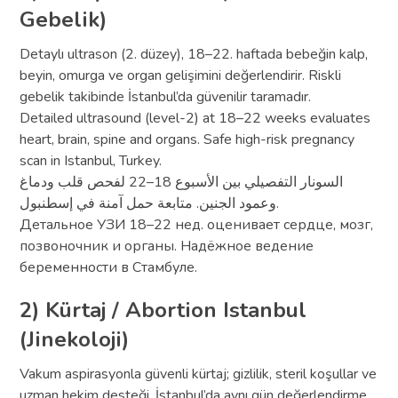
Gebelik)
Detaylı ultrason (2. düzey), 18–22. haftada bebeğin kalp,
beyin, omurga ve organ gelişimini değerlendirir. Riskli
gebelik takibinde İstanbul’da güvenilir taramadır.
Detailed ultrasound (level-2) at 18–22 weeks evaluates
heart, brain, spine and organs. Safe high-risk pregnancy
scan in Istanbul, Turkey.
السونار التفصيلي بين الأسبوع 18–22 لفحص قلب ودماغ
وعمود الجنين. متابعة حمل آمنة في إسطنبول.
Детальное УЗИ 18–22 нед. оценивает сердце, мозг,
позвоночник и органы. Надёжное ведение
беременности в Стамбуле.
2) Kürtaj / Abortion Istanbul
(Jinekoloji)
Vakum aspirasyonla güvenli kürtaj; gizlilik, steril koşullar ve
uzman hekim desteği. İstanbul’da aynı gün değerlendirme.