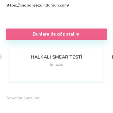
https://jinopdrsezgindursun.com/
Bunlara da göz atalım.
İ
HALKALI SMEAR TESTİ
BLOG
Yorumlar Kapalıdır.