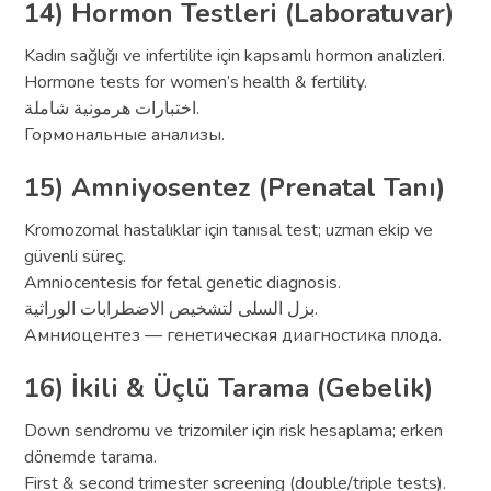
14) Hormon Testleri (Laboratuvar)
Kadın sağlığı ve infertilite için kapsamlı hormon analizleri.
Hormone tests for women’s health & fertility.
اختبارات هرمونية شاملة.
Гормональные анализы.
15) Amniyosentez (Prenatal Tanı)
Kromozomal hastalıklar için tanısal test; uzman ekip ve
güvenli süreç.
Amniocentesis for fetal genetic diagnosis.
بزل السلى لتشخيص الاضطرابات الوراثية.
Амниоцентез — генетическая диагностика плода.
16) İkili & Üçlü Tarama (Gebelik)
Down sendromu ve trizomiler için risk hesaplama; erken
dönemde tarama.
First & second trimester screening (double/triple tests).