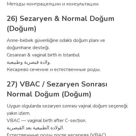
Методы контрацепции и консультации.
26) Sezaryen & Normal Doğum
(Doğum)
Anne-bebek güvenliğine odaklı doğum planı ve
doğumhane desteği.
Cesarean & vaginal birth in Istanbul.
ولادة قيصرية وطبيعية.
Кесарево сечение и естественные роды.
27) VBAC / Sezaryen Sonrası
Normal Doğum (Doğum)
Uygun olgularda sezaryen sonrası vajinal doğum seçeneği;
yakın izlem.
VBAC — vaginal birth after C-section.
الولادة الطبيعية بعد القيصرية.
Естественные роды после кесарева (VBAC).