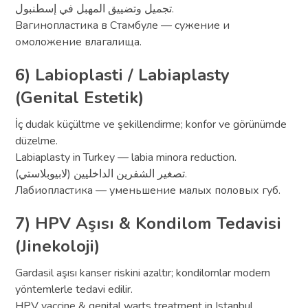
تجميل وتضييق المهبل في إسطنبول.
Вагинопластика в Стамбуле — сужение и
омоложение влагалища.
6) Labioplasti / Labiaplasty
(Genital Estetik)
İç dudak küçültme ve şekillendirme; konfor ve görünümde
düzelme.
Labiaplasty in Turkey — labia minora reduction.
تصغير الشفرين الداخليين (لابيوبلاستي).
Лабиопластика — уменьшение малых половых губ.
7) HPV Aşısı & Kondilom Tedavisi
(Jinekoloji)
Gardasil aşısı kanser riskini azaltır; kondilomlar modern
yöntemlerle tedavi edilir.
HPV vaccine & genital warts treatment in Istanbul.