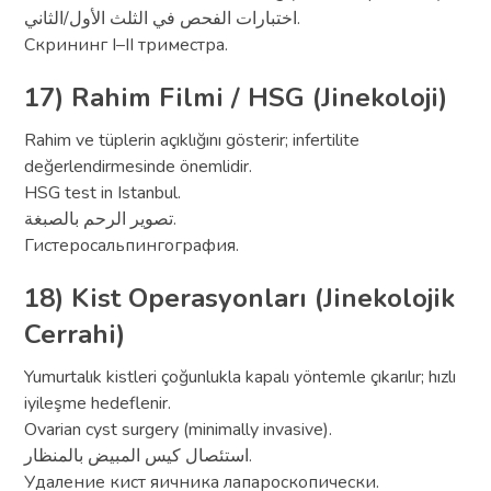
اختبارات الفحص في الثلث الأول/الثاني.
Скрининг I–II триместра.
17) Rahim Filmi / HSG (Jinekoloji)
Rahim ve tüplerin açıklığını gösterir; infertilite
değerlendirmesinde önemlidir.
HSG test in Istanbul.
تصوير الرحم بالصبغة.
Гистеросальпингография.
18) Kist Operasyonları (Jinekolojik
Cerrahi)
Yumurtalık kistleri çoğunlukla kapalı yöntemle çıkarılır; hızlı
iyileşme hedeflenir.
Ovarian cyst surgery (minimally invasive).
استئصال كيس المبيض بالمنظار.
Удаление кист яичника лапароскопически.