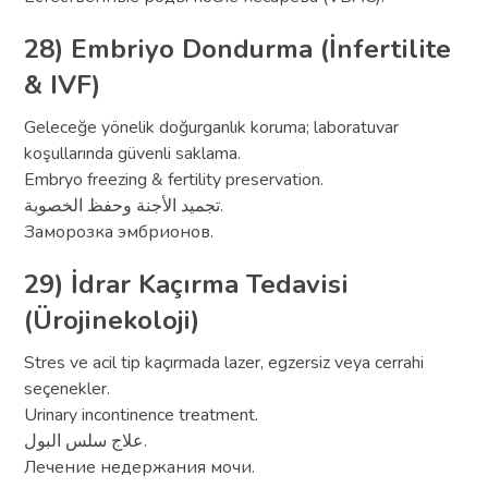
28) Embriyo Dondurma (İnfertilite
& IVF)
Geleceğe yönelik doğurganlık koruma; laboratuvar
koşullarında güvenli saklama.
Embryo freezing & fertility preservation.
تجميد الأجنة وحفظ الخصوبة.
Заморозка эмбрионов.
29) İdrar Kaçırma Tedavisi
(Ürojinekoloji)
Stres ve acil tip kaçırmada lazer, egzersiz veya cerrahi
seçenekler.
Urinary incontinence treatment.
علاج سلس البول.
Лечение недержания мочи.