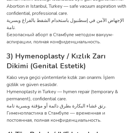
Abortion in Istanbul, Turkey — safe vacuum aspiration with
confidential, professional care.
الإجهاض الآمن في إسطنبول باستخدام الشفط بالفراغ وبسرية
تامة.
Безопасный аборт в Стамбуле методом вакуум-
аспирации, полная конфиденциальность.
3) Hymenoplasty / Kızlık Zarı
Dikimi (Genital Estetik)
Kalıcı veya geçici yöntemlerle kızlık zarı onarımı. İşlem
gizlilik ve güven esaslıdır.
Hymenoplasty in Turkey — hymen repair (temporary &
permanent), confidential care.
رتق غشاء البكارة بطرق دائمة أو مؤقتة وبسرية تامة.
Гименопластика в Стамбуле — временная и
постоянная, полная конфиденциальность.