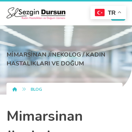
TR
MİMARSİNAN JİNEKOLOG / KADIN
HASTALIKLARI VE DOĞUM
BLOG
Mimarsinan