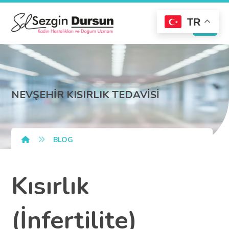
TR
NEVŞEHİR KISIRLIK TEDAVİSİ
BLOG
Kısırlık
(İnfertilite)