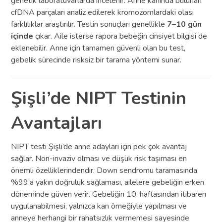
genetik laboratuvarlarda incelenir. Anne kanında bulunan
cfDNA parçaları analiz edilerek kromozomlardaki olası
farklılıklar araştırılır. Testin sonuçları genellikle
7–10 gün
içinde
çıkar. Aile isterse rapora bebeğin cinsiyet bilgisi de
eklenebilir. Anne için tamamen güvenli olan bu test,
gebelik sürecinde risksiz bir tarama yöntemi sunar.
Şişli’de NIPT Testinin
Avantajları
NIPT testi Şişli’de anne adayları için pek çok avantaj
sağlar. Non-invaziv olması ve düşük risk taşıması en
önemli özelliklerindendir. Down sendromu taramasında
%99’a yakın doğruluk sağlaması, ailelere gebeliğin erken
döneminde güven verir. Gebeliğin 10. haftasından itibaren
uygulanabilmesi, yalnızca kan örneğiyle yapılması ve
anneye herhangi bir rahatsızlık vermemesi sayesinde