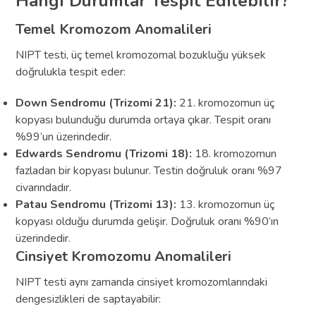
Hangi Durumlar Tespit Edilebilir?
Temel Kromozom Anomalileri
NIPT testi, üç temel kromozomal bozukluğu yüksek
doğrulukla tespit eder:
Down Sendromu (Trizomi 21):
21. kromozomun üç
kopyası bulunduğu durumda ortaya çıkar. Tespit oranı
%99’un üzerindedir.
Edwards Sendromu (Trizomi 18):
18. kromozomun
fazladan bir kopyası bulunur. Testin doğruluk oranı %97
civarındadır.
Patau Sendromu (Trizomi 13):
13. kromozomun üç
kopyası olduğu durumda gelişir. Doğruluk oranı %90’ın
üzerindedir.
Cinsiyet Kromozomu Anomalileri
NIPT testi aynı zamanda cinsiyet kromozomlarındaki
dengesizlikleri de saptayabilir: