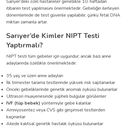
Sarıyer’deki özel hastaneler genellikle 10. haftadan
itibaren test yapılmasını önermektedir. Gebeliğin ilerleyen
dönemlerinde de test güvenle yapılabilir, çünkü fetal DNA
miktarı zamanla artar.
Sarıyer’de Kimler NIPT Testi
Yaptırmalı?
NIPT testi tüm gebeler için uygundur; ancak bazı anne
adaylarında özellikle önerilmektedir:
35 yaş ve üzeri anne adayları
İlk trimester tarama testlerinde yüksek risk saptananlar
Önceki gebeliklerinde genetik anomali öyküsü bulunanlar
Ultrason muayenesinde şüpheli bulgular görülenler
IVF (tüp bebek)
yöntemiyle gebe kalanlar
Amniyosentez veya CVS gibi girişimsel testlerden
kaçınanlar
Ailede kalıtsal genetik hastalık öyküsü bulunanlar