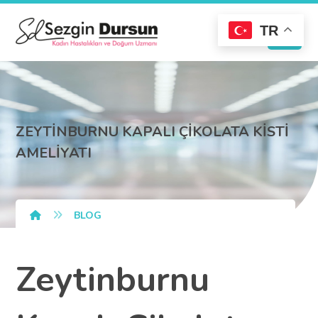
TR
ZEYTİNBURNU KAPALI ÇİKOLATA KİSTİ
AMELİYATI
BLOG
Zeytinburnu