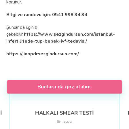
korunur.
Bilgi ve randevu için: 0541 998 34 34
Şunlar da ilginizi
çekebilir
https://www.sezgindursun.com/istanbul-
infertilitede-tup-bebek-ivf-tedavisi/
https://jinopdrsezgindursun.com/
Bunlara da göz atalım.
İ
HALKALI SMEAR TESTİ
BLOG