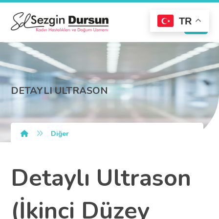
TR
DETAYLI ULTRASON
Diğer
Detaylı Ultrason
(İkinci Düzey