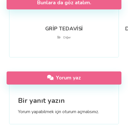
Bunlara da göz atalım.
GRİP TEDAVİSİ
D
Diğer
Yorum yaz
Bir yanıt yazın
Yorum yapabilmek için
oturum açmalısınız
.