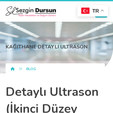
TR
KAĞITHANE DETAYLI ULTRASON
BLOG
Detaylı Ultrason
(İkinci Düzey