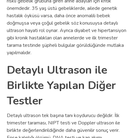
riskli gebelik grubuna giren anne adayları için kritik
önemdedir. 35 yaş üstü gebeliklerde, ailede genetik
hastalık öyküsü varsa, daha önce anomalili bebek
doğmuşsa veya çoğul gebelik söz konusuysa detaylı
ultrason hayati rol oynar. Ayrıca diyabet ve hipertansiyon
gibi kronik hastalıkları olan annelerde ve ilk trimester
tarama testinde şüpheli bulgular görüldüğünde mutlaka
yapılmalıdır.
Detaylı Ultrason ile
Birlikte Yapılan Diğer
Testler
Detaylı ultrason tek başına tanı koydurucu değildir. İlk
trimester taraması, NIPT testi ve Doppler ultrason ile
birlikte değerlendirildiğinde daha güvenilir sonuç verir.
Ense kalınlığı ölçümü, DNA testi ve kan akımı