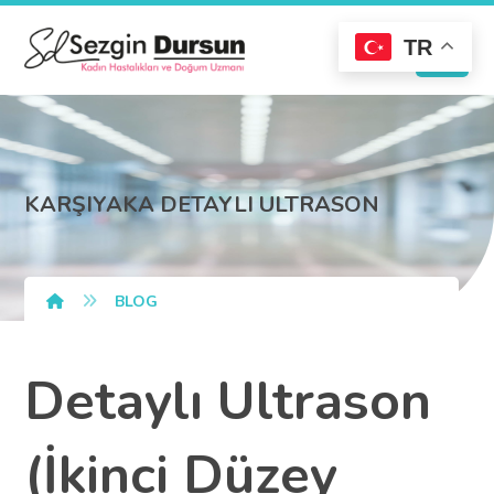
TR
KARŞIYAKA DETAYLI ULTRASON
BLOG
Detaylı Ultrason
(İkinci Düzey